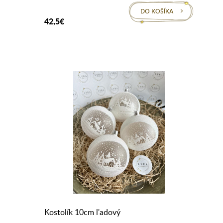
DO KOŠÍKA
42,5€
Kostolík 10cm l'adový