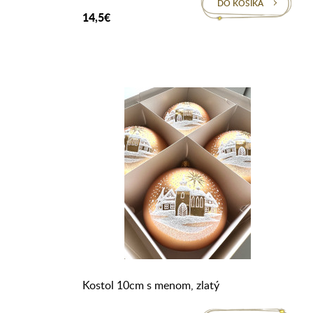
DO KOŠÍKA
14,5€
Kostol 10cm s menom, zlatý