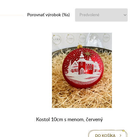
Porovnať výrobok (%s)
Kostol 10cm s menom, červený
DO KOŠÍKA