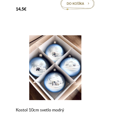
DO KOŠÍKA
14,5€
Kostol 10cm svetlo modrý