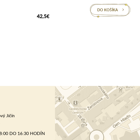
DO KOŠÍKA
42,5€
vý Jičín
)
8:00 DO 16:30 HODÍN