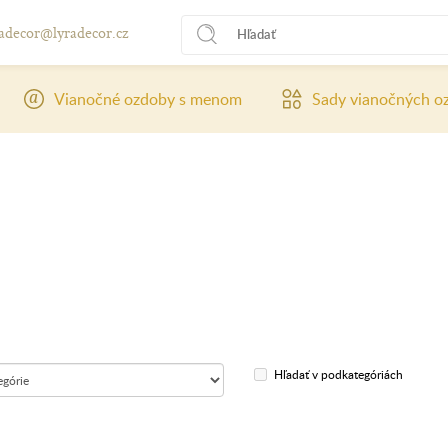
radecor@lyradecor.cz
Vianočné ozdoby s menom
Sady vianočných o
Hľadať v podkategóriách