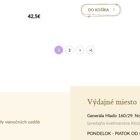
DO KOŠÍKA
42,5€
1
2
>
>|
Výdajné miesto
Generála Hlaďo 160/29, No
dy vianočných ozdôb
(predajňa kvetinárstva Klos
PONDELOK - PIATOK OD 