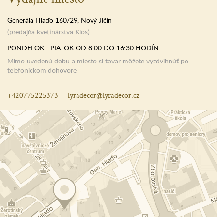
Generála Hlaďo 160/29, Nový Jičín
(predajňa kvetinárstva Klos)
PONDELOK - PIATOK OD 8:00 DO 16:30 HODÍN
Mimo uvedenú dobu a miesto si tovar môžete vyzdvihnúť po
telefonickom dohovore
+420775225373
lyradecor@lyradecor.cz