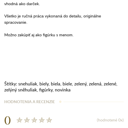
vhodná ako darček.
Všetko je ručná práca vykonaná do detailu, originálne
spracovanie.
Možno zakúpiť aj ako figúrku s menom.
Štítky:
snehuliak
,
biely
,
biela
,
biele
,
zelený
,
zelená
,
zelené
,
zelýný sněhuliak
,
figúrky
,
novinka
HODNOTENIA A RECENZIE
0
(hodnotené 0x)