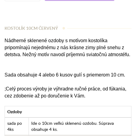
KOSTOLÍK 10CM ČERVENÝ
Nádherné sklenené ozdoby s motívom kostolíka
pripomínajú nejednému z nás krásne zimy plné snehu z
detstva. Nežný motív navodí príjemnú sviatočnú atmostéfu.
Sada obsahuje 4 alebo 6 kusov gulí s priemerom 10 cm.
;Celý proces výroby je výhradne ručné práce, od fúkania,
cez zdobenie až po doručenie k Vám.
Ozdoby
sada po
Ide o 10cm veľkú sklenenú ozdobu. Súprava
4ks
obsahuje 4 ks.