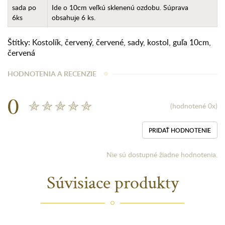
sada po
Ide o 10cm veľkú sklenenú ozdobu. Súprava
6ks
obsahuje 6 ks.
Štítky:
Kostolík
,
červený
,
červené
,
sady
,
kostol
,
guľa 10cm
,
červená
HODNOTENIA A RECENZIE
0
(hodnotené 0x)
PRIDAŤ HODNOTENIE
Nie sú dostupné žiadne hodnotenia.
Súvisiace produkty