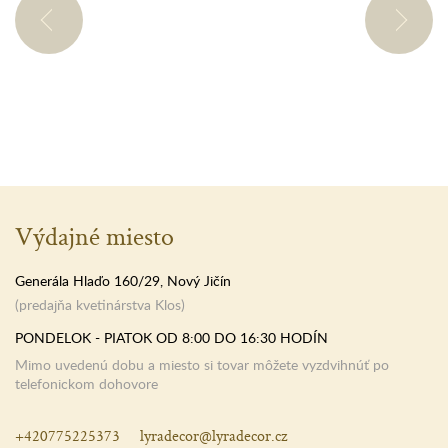
Výdajné miesto
Generála Hlaďo 160/29, Nový Jičín
(predajňa kvetinárstva Klos)
PONDELOK - PIATOK OD 8:00 DO 16:30 HODÍN
Mimo uvedenú dobu a miesto si tovar môžete vyzdvihnúť po
telefonickom dohovore
+420775225373
lyradecor@lyradecor.cz