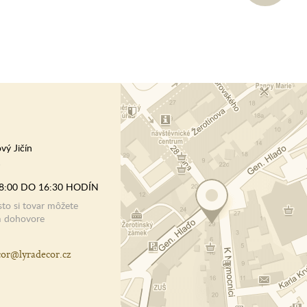
vý Jičín
)
8:00 DO 16:30 HODÍN
o si tovar môžete
m dohovore
cor@lyradecor.cz