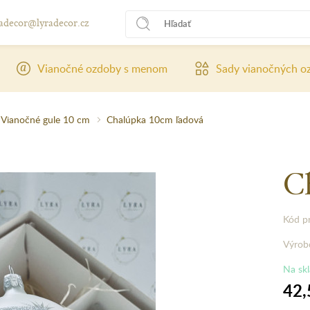
radecor@lyradecor.cz
Vianočné ozdoby s menom
Sady vianočných o
Vianočné gule 10 cm
Chalúpka 10cm ľadová
C
Kód p
Výrob
Na sk
42,