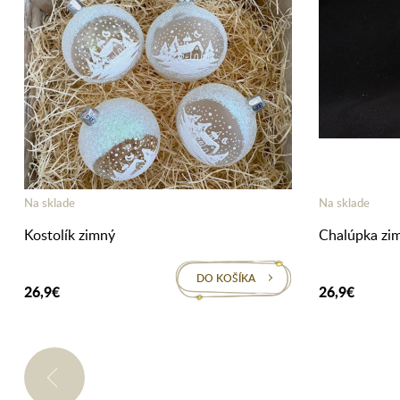
Na sklade
Na sklade
Kostolík zimný
Chalúpka zi
DO KOŠÍKA
26,9€
26,9€