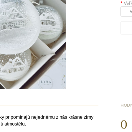
Veľ
HODN
ky pripomínajú nejednému z nás krásne zimy
0
nú atmostéfu.