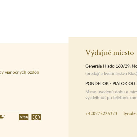
Výdajné miesto
Generála Hlaďo 160/29, No
dy vianočných ozdôb
(predajňa kvetinárstva Klos
PONDELOK - PIATOK OD 
Mimo uvedenú dobu a miest
vyzdvihnúť po telefonicko
+420775225373
lyrade