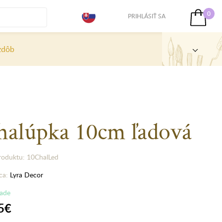
0
PRIHLÁSIŤ SA
zdôb
halúpka 10cm ľadová
roduktu: 10ChalLed
ca:
Lyra Decor
lade
5€