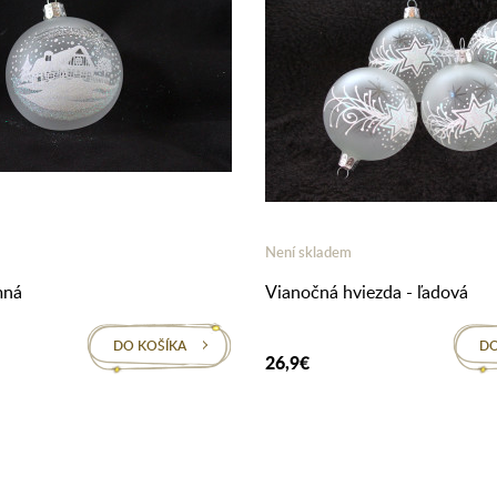
Není skladem
mná
Vianočná hviezda - ľadová
DO KOŠÍKA
DO
26,9€