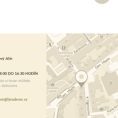
vý Jičín
)
8:00 DO 16:30 HODÍN
o si tovar môžete
m dohovore
cor@lyradecor.cz