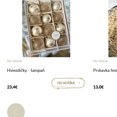
Na sklade
Na sklade
Hviezdičky - šampaň
Prskavka hne
DO KOŠÍKA
23,4€
13,0€