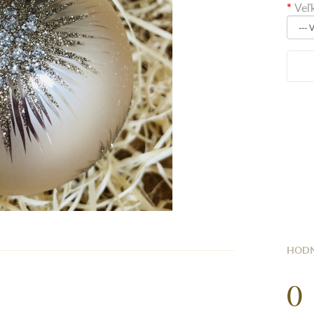
Veľ
HODN
0