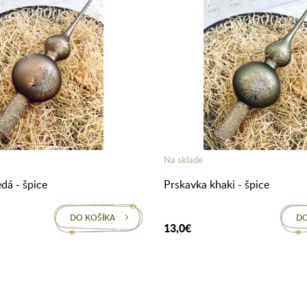
Na sklade
dá - špice
Prskavka khaki - špice
DO KOŠÍKA
DO
13,0€