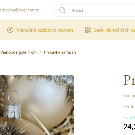
radecor@lyradecor.cz
Vianočné ozdoby s menom
Sady vianočných o
Vianočné gule 7 cm
Prskavka šampaň
P
Kód p
Výrob
Na sk
24,