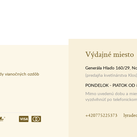
Výdajné miesto
Generála Hlaďo 160/29, No
dy vianočných ozdôb
(predajňa kvetinárstva Klos
PONDELOK - PIATOK OD 
Mimo uvedenú dobu a miest
vyzdvihnúť po telefonicko
+420775225373
lyrade