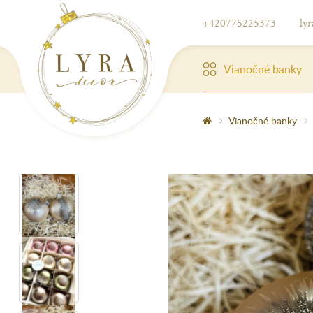
+420775225373
ly
Vianočné banky
Vianočné banky