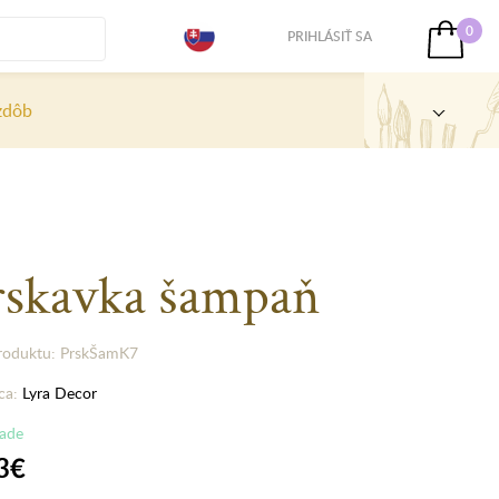
0
PRIHLÁSIŤ SA
zdôb
rskavka šampaň
roduktu: PrskŠamK7
ca:
Lyra Decor
lade
3€