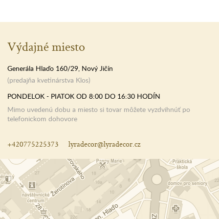
Výdajné miesto
Generála Hlaďo 160/29, Nový Jičín
(predajňa kvetinárstva Klos)
PONDELOK - PIATOK OD 8:00 DO 16:30 HODÍN
Mimo uvedenú dobu a miesto si tovar môžete vyzdvihnúť po
telefonickom dohovore
+420775225373
lyradecor@lyradecor.cz