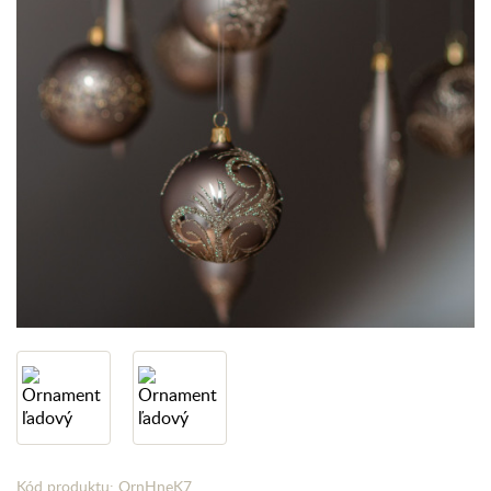
Kód produktu: OrnHneK7