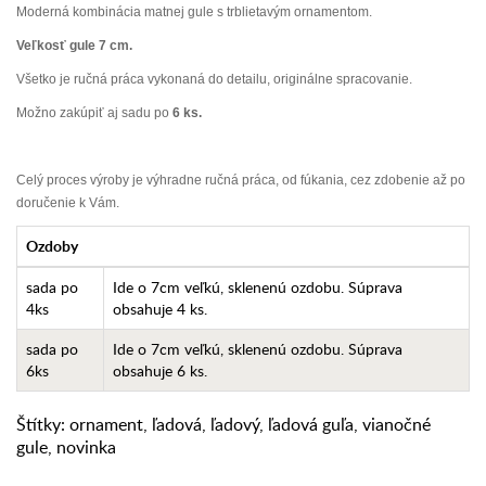
Moderná kombinácia matnej gule s trblietavým ornamentom.
Veľkosť gule 7 cm.
Všetko je ručná práca vykonaná do detailu, originálne spracovanie.
Možno zakúpiť aj sadu po
6 ks.
Celý proces výroby je výhradne ručná práca, od fúkania, cez zdobenie až po
doručenie k Vám.
Ozdoby
sada po
Ide o 7cm veľkú, sklenenú ozdobu. Súprava
4ks
obsahuje 4 ks.
sada po
Ide o 7cm veľkú, sklenenú ozdobu. Súprava
6ks
obsahuje 6 ks.
Štítky:
ornament
,
ľadová
,
ľadový
,
ľadová guľa
,
vianočné
gule
,
novinka