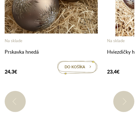
Na sklade
Na sklade
Prskavka hnedá
Hviezdičky hn
DO KOŠÍKA
24,3€
23,4€