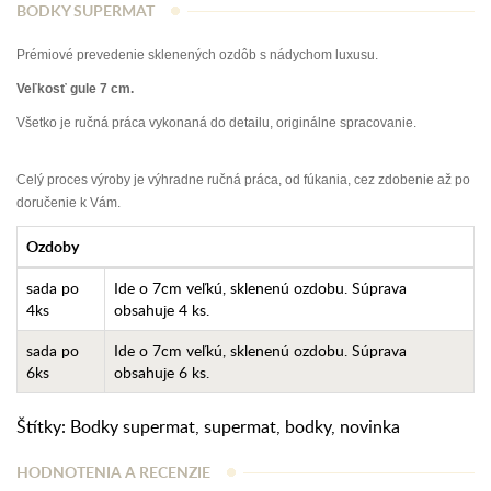
BODKY SUPERMAT
Prémiové prevedenie sklenených ozdôb s nádychom luxusu.
Veľkosť gule 7 cm.
Všetko je ručná práca vykonaná do detailu, originálne spracovanie.
Celý proces výroby je výhradne ručná práca, od fúkania, cez zdobenie až po
doručenie k Vám.
Ozdoby
sada po
Ide o 7cm veľkú, sklenenú ozdobu. Súprava
4ks
obsahuje 4 ks.
sada po
Ide o 7cm veľkú, sklenenú ozdobu. Súprava
6ks
obsahuje 6 ks.
Štítky:
Bodky supermat
,
supermat
,
bodky
,
novinka
HODNOTENIA A RECENZIE