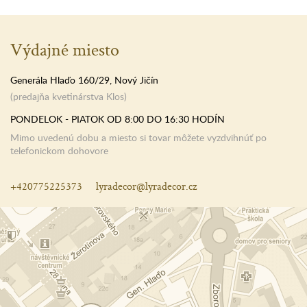
Výdajné miesto
Generála Hlaďo 160/29, Nový Jičín
(predajňa kvetinárstva Klos)
PONDELOK - PIATOK OD 8:00 DO 16:30 HODÍN
Mimo uvedenú dobu a miesto si tovar môžete vyzdvihnúť po
telefonickom dohovore
+420775225373
lyradecor@lyradecor.cz