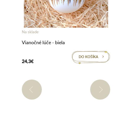
Na sklade
Na skl
Vianočné lúče - biela
Vianoč
A
DO KOŠÍKA
24,3€
24,3€