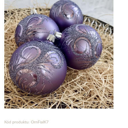
Kód produktu: OrnFialK7