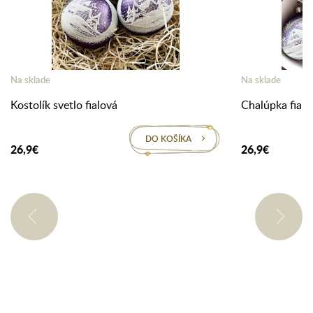
Na sklade
Na sklade
Kostolík svetlo fialová
Chalúpka fialo
DO KOŠÍKA
26,9€
26,9€