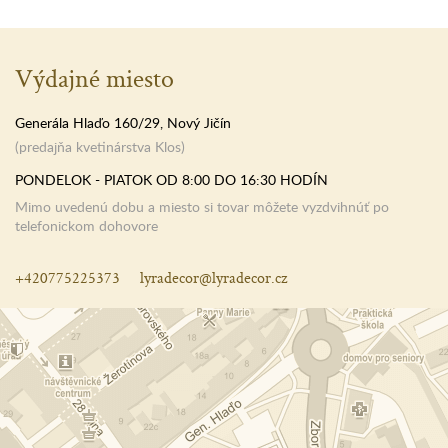
Výdajné miesto
Generála Hlaďo 160/29, Nový Jičín
(predajňa kvetinárstva Klos)
PONDELOK - PIATOK OD 8:00 DO 16:30 HODÍN
Mimo uvedenú dobu a miesto si tovar môžete vyzdvihnúť po
telefonickom dohovore
+420775225373
lyradecor@lyradecor.cz