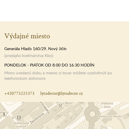
Výdajné miesto
Generála Hlaďo 160/29, Nový Jičín
(predajňa kvetinárstva Klos)
PONDELOK - PIATOK OD 8:00 DO 16:30 HODÍN
Mimo uvedenú dobu a miesto si tovar môžete vyzdvihnúť po
telefonickom dohovore
+420775225373
lyradecor@lyradecor.cz