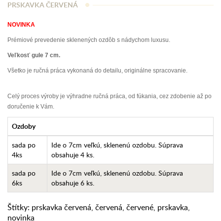
PRSKAVKA ČERVENÁ
NOVINKA
Prémiové prevedenie sklenených ozdôb s nádychom luxusu.
Veľkosť gule 7 cm.
Všetko je ručná práca vykonaná do detailu, originálne spracovanie.
Celý proces výroby je výhradne ručná práca, od fúkania, cez zdobenie až po
doručenie k Vám.
Ozdoby
sada po
Ide o 7cm veľkú, sklenenú ozdobu. Súprava
4ks
obsahuje 4 ks.
sada po
Ide o 7cm veľkú, sklenenú ozdobu. Súprava
6ks
obsahuje 6 ks.
Štítky:
prskavka červená
,
červená
,
červené
,
prskavka
,
novinka