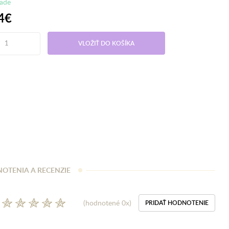
lade
4€
VLOŽIŤ DO KOŠÍKA
OTENIA A RECENZIE
(hodnotené 0x)
PRIDAŤ HODNOTENIE