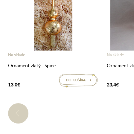
Na sklade
Na sklade
Ornament zlatý - špice
Ornament zl
DO KOŠÍKA
13,0€
23,4€