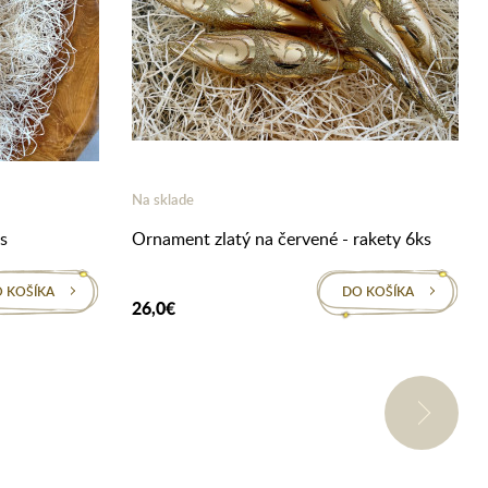
Na sklade
s
Ornament zlatý na červené - rakety 6ks
 KOŠÍKA
DO KOŠÍKA
26,0€