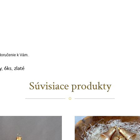
 doručenie k Vám.
y
,
6ks
,
zlaté
Súvisiace produkty