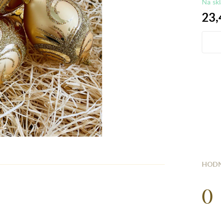
Na sk
23,
HODN
0