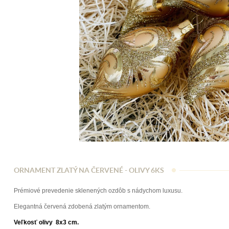
ORNAMENT ZLATÝ NA ČERVENÉ - OLIVY 6KS
Prémiové prevedenie sklenených ozdôb s nádychom luxusu.
Elegantná červená zdobená zlatým ornamentom.
Veľkosť olivy 8x3 cm.