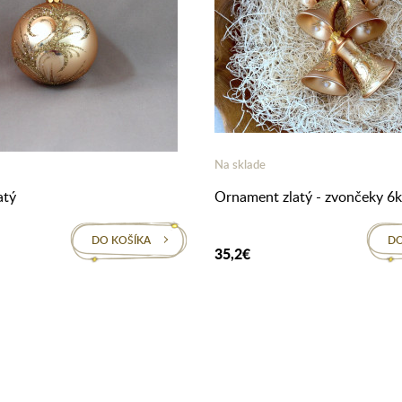
Na sklade
atý
Ornament zlatý - zvončeky 6k
DO KOŠÍKA
DO
35,2€