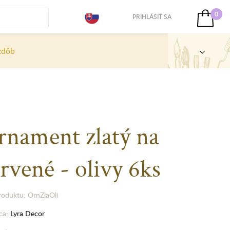
0
PRIHLÁSIŤ SA
zdôb
rnament zlatý na
rvené - olivy 6ks
roduktu: OrnZlaOli
ca:
Lyra Decor