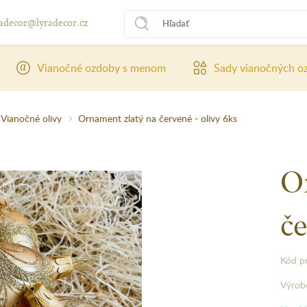
radecor@lyradecor.cz
Vianočné ozdoby s menom
Sady vianočných o
Vianočné olivy
Ornament zlatý na červené - olivy 6ks
O
če
Kód p
Výrob