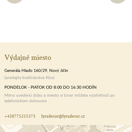
Výdajné miesto
Generála Hlaďo 160/29, Nový Jičín
(predajňa kvetinárstva Klos)
PONDELOK - PIATOK OD 8:00 DO 16:30 HODÍN
Mimo uvedenú dobu a miesto si tovar môžete vyzdvihnúť po
telefonickom dohovore
+420775225373
lyradecor@lyradecor.cz