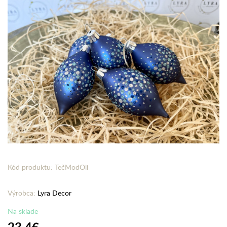
Kód produktu: TečModOli
Výrobca:
Lyra Decor
Na sklade
23,4€