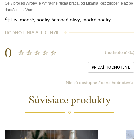
Celý proces výroby je výhradne ručná práca, od fúkania, cez zdobenie až po
doručenie k Vám.
Štítky:
modré
,
bodky
,
šampaň olivy
,
modré bodky
HODNOTENIA A RECENZIE
0
(hodnotené 0x)
PRIDAŤ HODNOTENIE
Nie sú dostupné žiadne hodnotenia.
Súvisiace produkty