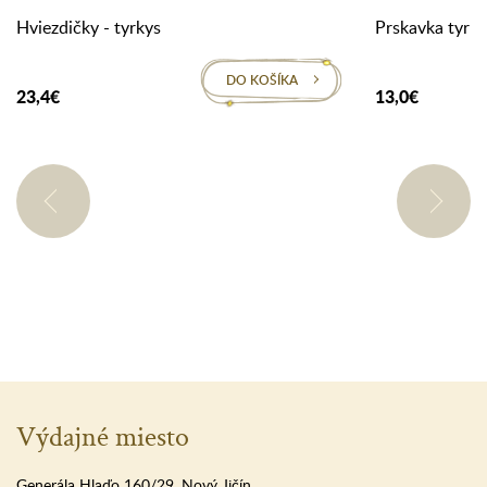
Hviezdičky - tyrkys
Prskavka tyrky
DO KOŠÍKA
23,4€
13,0€
Výdajné miesto
Generála Hlaďo 160/29, Nový Jičín