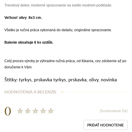
Trendový dekor, moderné spracovanie na svetlo modrom podklade.
Veľkosť olivy 8x3 cm.
Všetko je ručná práca vykonaná do detailu, originálne spracovanie.
Balenie obsahuje 6 ks ozdôb.
Celý proces výroby je výhradne ručná práca, od fúkania, cez zdobenie až po
doručenie k Vám.
Štítky:
tyrkys
,
prskavka tyrkys
,
prskavka
,
olivy
,
novinka
HODNOTENIA A RECENZIE
0
(hodnotené 0x)
PRIDAŤ HODNOTENIE