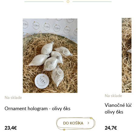
Na sklade
Na sklade
Vianočné lúče 
Ornament hologram - olivy 6ks
olivy 6ks
DO KOŠÍKA
23,4€
24,7€