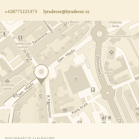
+420775225373
lyradecor@lyradecor.cz
INFORMÁCIE O NÁKUPE