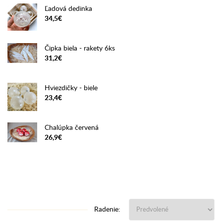
Ľadová dedinka
34,5€
Čipka biela - rakety 6ks
31,2€
Hviezdičky - biele
23,4€
Chalúpka červená
26,9€
Radenie: