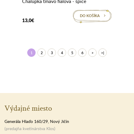
Chalúpka tmavo fialova - špice
DO KOŠÍKA
13,0€
1
2
3
4
5
6
>
>|
Výdajné miesto
Generála Hlaďo 160/29, Nový Jičín
(predajňa kvetinárstva Klos)