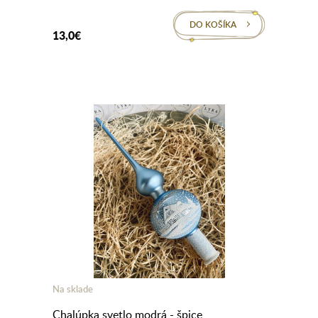
DO KOŠÍKA
13,0€
Na sklade
Chalúpka svetlo modrá - špice