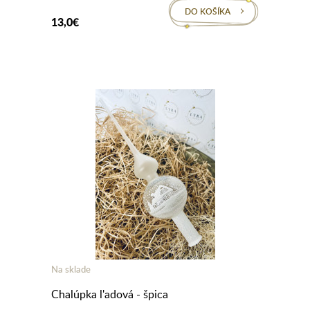
DO KOŠÍKA
13,0€
Na sklade
Chalúpka l'adová - špica