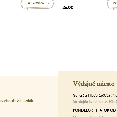
DO KOŠÍKA
DO
26,0€
Výdajné miesto
Generála Hlaďo 160/29, No
dy vianočných ozdôb
(predajňa kvetinárstva Klos
PONDELOK - PIATOK OD 