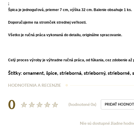
;
Špica je jednoguľová, priemer 7 cm, výška 32 cm.
Balenie obsahuje 1 ks.
Doporučujeme na stromček strednej veľkosti.
Všetko je ručná práca vykonaná do detailu, originálne spracovanie.
Celý proces výroby je výhradne ručná práca, od fúkania, cez zdobenie až
Štítky:
ornament
,
špice
,
strieborná
,
strieborný
,
strieborné
,
HODNOTENIA A RECENZIE
0
(hodnotené 0x)
PRIDAŤ HODNOT
Nie sú dostupné žiadne hodn