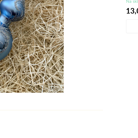
Na sk
13,