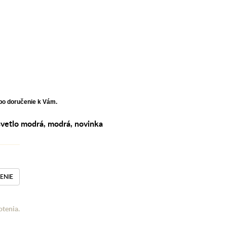
 po doručenie k Vám.
svetlo modrá
,
modrá
,
novinka
ENIE
otenia.