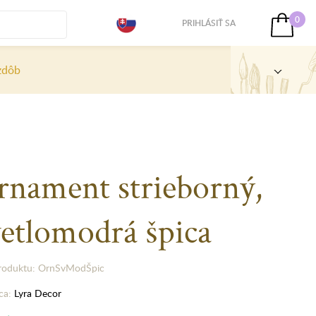
0
PRIHLÁSIŤ SA
zdôb
rnament strieborný,
vetlomodrá špica
roduktu: OrnSvModŠpic
ca:
Lyra Decor