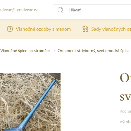
radecor@lyradecor.cz
Vianočné ozdoby s menom
Sady vianočných o
Vianočné špice na stromček
Ornament strieborný, svetlomodrá špica
O
s
Kód p
Výrob