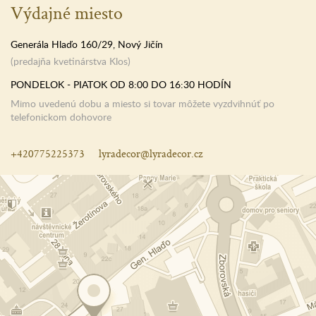
Výdajné miesto
Generála Hlaďo 160/29, Nový Jičín
(predajňa kvetinárstva Klos)
PONDELOK - PIATOK OD 8:00 DO 16:30 HODÍN
Mimo uvedenú dobu a miesto si tovar môžete vyzdvihnúť po
telefonickom dohovore
+420775225373
lyradecor@lyradecor.cz