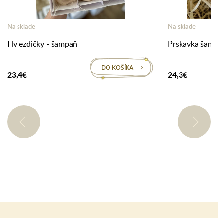
Na sklade
Na sklade
Hviezdičky - šampaň
Prskavka šam
DO KOŠÍKA
23,4€
24,3€