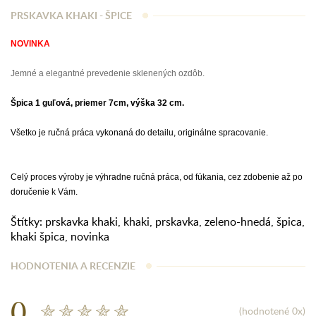
PRSKAVKA KHAKI - ŠPICE
NOVINKA
Jemné a elegantné prevedenie sklenených ozdôb.
Špica 1 guľová, priemer 7cm, výška 32 cm.
Všetko je ručná práca vykonaná do detailu, originálne spracovanie.
Celý proces výroby je výhradne ručná práca, od fúkania, cez zdobenie až po
doručenie k Vám.
Štítky:
prskavka khaki
,
khaki
,
prskavka
,
zeleno-hnedá
,
špica
,
khaki špica
,
novinka
HODNOTENIA A RECENZIE
0
(hodnotené 0x)