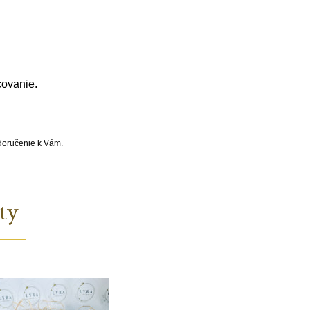
covanie.
 doručenie k Vám.
ty