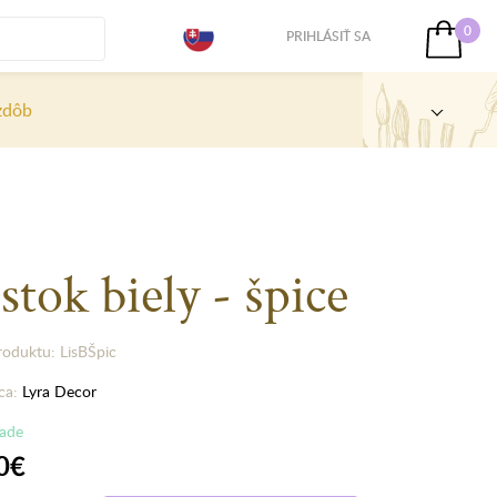
0
PRIHLÁSIŤ SA
zdôb
stok biely - špice
roduktu: LisBŠpic
ca:
Lyra Decor
lade
0€