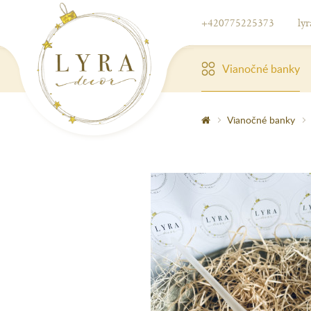
+420775225373
ly
Vianočné banky
Vianočné banky