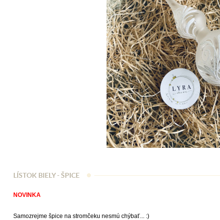
LÍSTOK BIELY - ŠPICE
NOVINKA
Samozrejme špice na stromčeku nesmú chýbať... :)