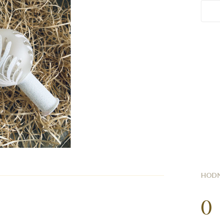
HODN
0