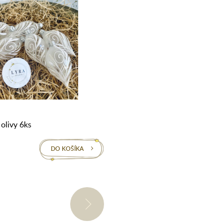
Na sklade
 olivy 6ks
Lístok biely 10cm
DO KOŠÍKA
DO
33,9€