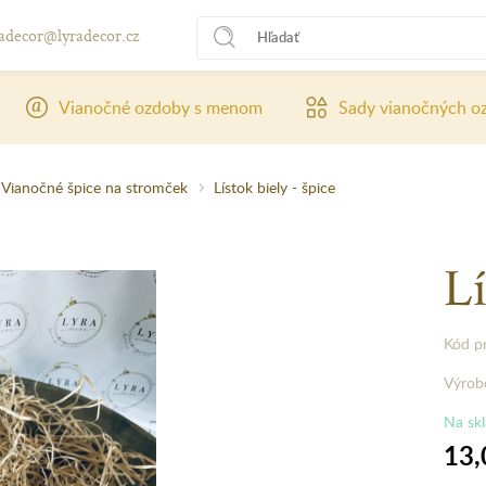
radecor@lyradecor.cz
Vianočné ozdoby s menom
Sady vianočných o
Vianočné špice na stromček
Lístok biely - špice
Lí
Kód p
Výrob
Na sk
13,