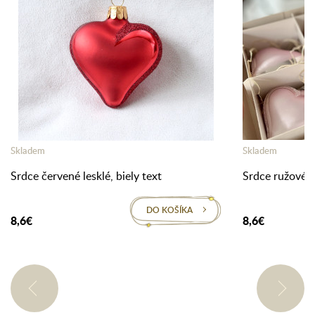
Skladem
Skladem
Srdce červené lesklé, biely text
Srdce ružové, b
DO KOŠÍKA
8,6€
8,6€