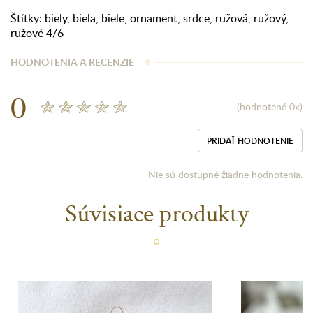
Štítky:
biely
,
biela
,
biele
,
ornament
,
srdce
,
ružová
,
ružový
,
ružové 4/6
HODNOTENIA A RECENZIE
0
(hodnotené 0x)
PRIDAŤ HODNOTENIE
Nie sú dostupné žiadne hodnotenia.
Súvisiace produkty