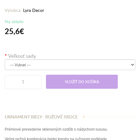
Výrobca:
Lyra Decor
Na sklade
25,6€
Veľkosť sady
VLOŽIŤ DO KOŠÍKA
ORNAMENT BIELY - RUŽOVÉ SRDCE
Prémiové prevedenie sklenených ozdôb s nádychom luxusu.
Veľmi nežná kombinácia bielej kresby na ružovom podklade.