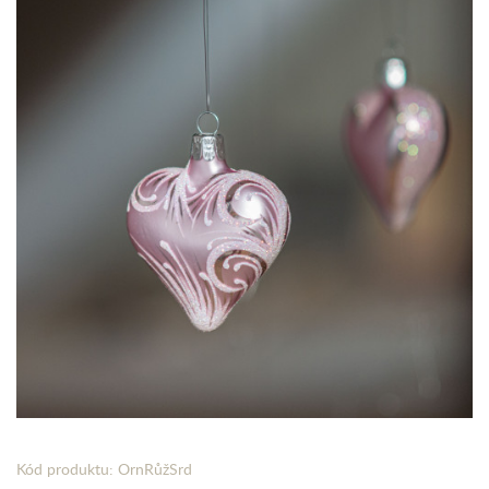
Kód produktu: OrnRůžSrd