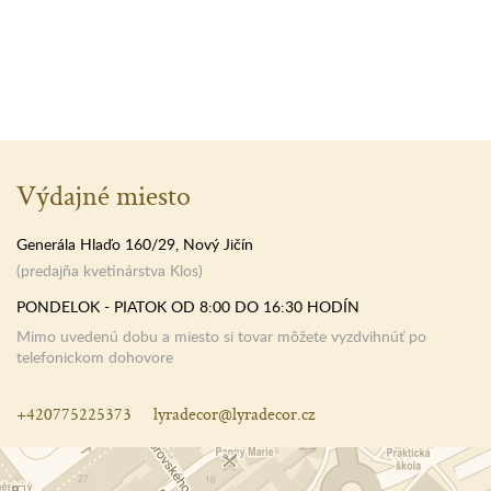
Výdajné miesto
Generála Hlaďo 160/29, Nový Jičín
(predajňa kvetinárstva Klos)
PONDELOK - PIATOK OD 8:00 DO 16:30 HODÍN
Mimo uvedenú dobu a miesto si tovar môžete vyzdvihnúť po
telefonickom dohovore
+420775225373
lyradecor@lyradecor.cz