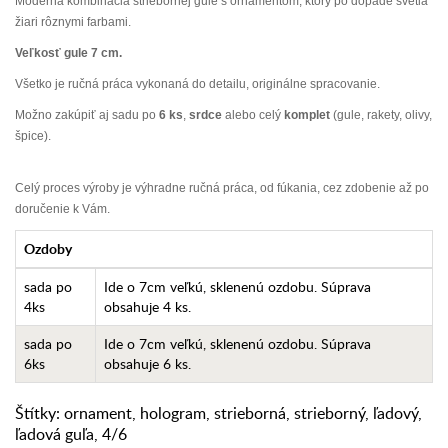
Moderná kombinácia striebornej gule s ornamentom, ktorý po dopade svetla
žiari rôznymi farbami.
Veľkosť gule 7 cm.
Všetko je ručná práca vykonaná do detailu, originálne spracovanie.
Možno zakúpiť aj sadu po
6 ks
,
srdce
alebo celý
komplet
(gule, rakety, olivy,
špice).
Celý proces výroby je výhradne ručná práca, od fúkania, cez zdobenie až po
doručenie k Vám.
Ozdoby
sada po
Ide o 7cm veľkú, sklenenú ozdobu. Súprava
4ks
obsahuje 4 ks.
sada po
Ide o 7cm veľkú, sklenenú ozdobu. Súprava
6ks
obsahuje 6 ks.
Štítky:
ornament
,
hologram
,
strieborná
,
strieborný
,
ľadový
,
ľadová guľa
,
4/6