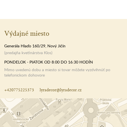
Výdajné miesto
Generála Hlaďo 160/29, Nový Jičín
(predajňa kvetinárstva Klos)
PONDELOK - PIATOK OD 8:00 DO 16:30 HODÍN
Mimo uvedenú dobu a miesto si tovar môžete vyzdvihnúť po
telefonickom dohovore
+420775225373
lyradecor@lyradecor.cz