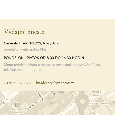
Výdajné miesto
Generála Hlaďo 160/29, Nový Jičín
(predajňa kvetinárstva Klos)
PONDELOK - PIATOK OD 8:00 DO 16:30 HODÍN
Mimo uvedenú dobu a miesto si tovar môžete vyzdvihnúť po
telefonickom dohovore
+420775225373
lyradecor@lyradecor.cz