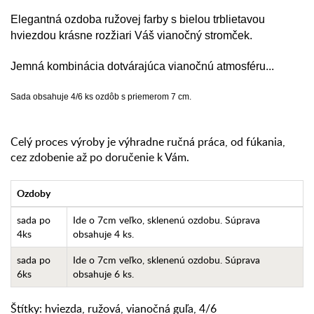
Elegantná ozdoba ružovej farby s bielou trblietavou
hviezdou krásne rozžiari Váš vianočný stromček.
Jemná kombinácia dotvárajúca vianočnú atmosféru...
Sada obsahuje 4/6 ks ozdôb s priemerom 7 cm.
Celý proces výroby je výhradne ručná práca, od fúkania,
cez zdobenie až po doručenie k Vám.
Ozdoby
sada po
Ide o 7cm veľko, sklenenú ozdobu. Súprava
4ks
obsahuje 4 ks.
sada po
Ide o 7cm veľko, sklenenú ozdobu. Súprava
6ks
obsahuje 6 ks.
Štítky:
hviezda
,
ružová
,
vianočná guľa
,
4/6