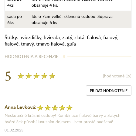
4ks
obsahuje 4 ks.
sada po
Ide o 7cm veľkú, sklenenú ozdobu. Súprava
6ks
obsahuje 6 ks.
Štítky:
hviezdičky
,
hviezda
,
zlatý
,
zlatá
,
fialová
,
fialový
,
fialové
,
tmavý
,
tmavo fialová
,
guľa
HODNOTENIA A RECENZIE
5
(hodnotené 1x)
PRIDAŤ HODNOTENIE
Anna Levková:
Neskutečně krásné ozdoby! Kombinace fialové barvy a zlatých
hvězdiček působí luxusním dojmem. Jsem prostě nadšená!
01.02.2023