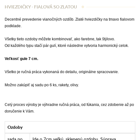
HVIEZDIČKY - FIALOVÁ SO ZLATOU
Decentné prevedenie vianočných ozdôb. Zlaté hviezdičky na tmavo fialovom
podklade.
Všetky tieto ozdoby môžete kombinovať, ako farebne, tak štýlovo.
Od každého typu stačí pár gulí, ktoré následne vytvoria harmonický celok.
Veľkosť gule 7 cm.
Všetko je ručná práca vykonaná do detailu, originálne spracovanie.
Možno zakúpiť aj sadu po 6 ks, rakety, olivy.
Celý proces výroby je výhradne ručná práca, od fúkania, cez zdobenie až po
doručenie k Vám.
Ozdoby
sada po
Ide o 7cm veľkú, sklenenú ozdobu. Súprava