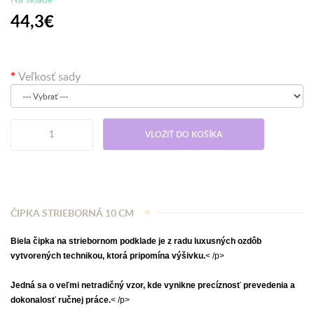
44,3€
Veľkosť sady
VLOŽIŤ DO KOŠÍKA
ČIPKA STRIEBORNÁ 10 CM
Biela čipka na striebornom podklade je z radu luxusných ozdôb
vytvorených technikou, ktorá pripomína výšivku
.
< /p>
Jedná sa o veľmi netradičný vzor, kde vynikne precíznosť prevedenia a
dokonalosť ručnej práce.
< /p>