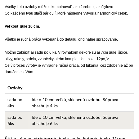
Všetky tieto ozdoby môžete kombinovať, ako farebne, tak štýlovo.
Od každého typu stačí pár gulí, ktoré následne vytvoria harmonický celok.
Veľkosť gule 10 cm.
Všetko je ručná práca vykonaná do detailu, originálne spracovanie.
Možno zakúpiť aj sadu po 6 ks. V rovnakom dekore sú aj 7cm gule, špice,
olivy, rakety, srdcia, zvončeky alebo komplet. font-size: 12px;">
Celý proces výroby je výhradne ručná práca, od fúkania, cez zdobenie až po
doručenie k Vám.
Ozdoby
sada po
Ide o 10 cm veľkú, sklenenú ozdobu. Súprava
4ks
obsahuje 4 ks.
sada po
Ide o 10 cm veľkú, sklenenú ozdobu. Súprava
6ks
obsahuje 6 ks.
Štítky:
čipka
,
strieborná
,
biela
,
guľa
,
ľadová
,
biely
,
10 cm
,