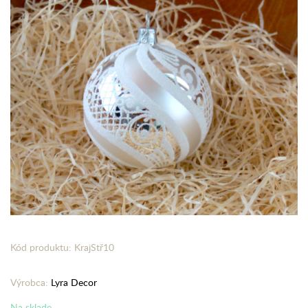
Kód produktu: KrajStř10
Výrobca:
Lyra Decor
Na sklade