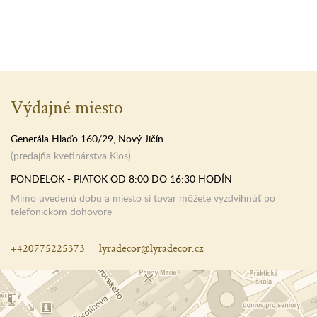
Výdajné miesto
Generála Hlaďo 160/29, Nový Jičín
(predajňa kvetinárstva Klos)
PONDELOK - PIATOK OD 8:00 DO 16:30 HODÍN
Mimo uvedenú dobu a miesto si tovar môžete vyzdvihnúť po
telefonickom dohovore
+420775225373
lyradecor@lyradecor.cz