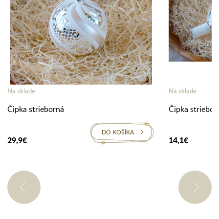
Na sklade
Na sklade
Čipka strieborná
Čipka striebor
DO KOŠÍKA
29,9€
14,1€