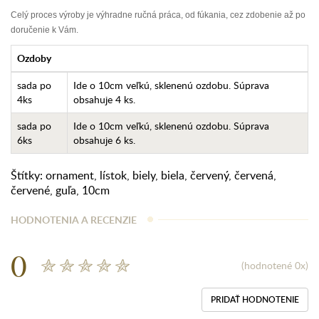
Celý proces výroby je výhradne ručná práca, od fúkania, cez zdobenie až po
doručenie k Vám.
Ozdoby
sada po
Ide o 10cm veľkú, sklenenú ozdobu. Súprava
4ks
obsahuje 4 ks.
sada po
Ide o 10cm veľkú, sklenenú ozdobu. Súprava
6ks
obsahuje 6 ks.
Štítky:
ornament
,
lístok
,
biely
,
biela
,
červený
,
červená
,
červené
,
guľa
,
10cm
HODNOTENIA A RECENZIE
0
(hodnotené 0x)
PRIDAŤ HODNOTENIE