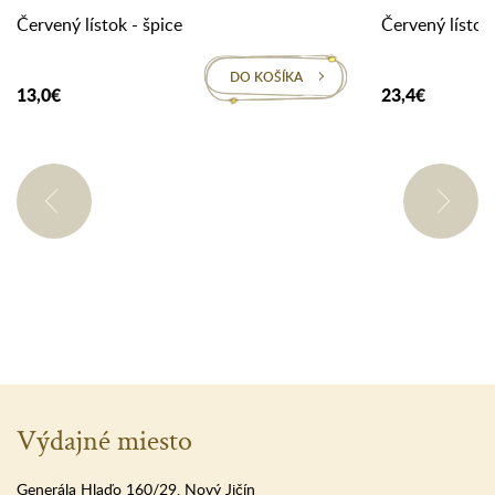
Červený lístok - špice
Červený lístok 
DO KOŠÍKA
13,0€
23,4€
Výdajné miesto
Generála Hlaďo 160/29, Nový Jičín