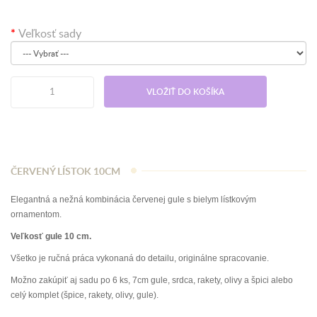
Veľkosť sady
VLOŽIŤ DO KOŠÍKA
ČERVENÝ LÍSTOK 10CM
Elegantná a nežná kombinácia červenej gule s bielym lístkovým
ornamentom.
Veľkosť gule 10 cm.
Všetko je ručná práca vykonaná do detailu, originálne spracovanie.
Možno zakúpiť aj sadu po 6 ks, 7cm gule, srdca, rakety, olivy a špici alebo
celý komplet (špice, rakety, olivy, gule).