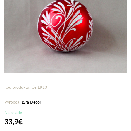
Kód produktu: ČerLK10
Výrobca:
Lyra Decor
Na sklade
33,9€