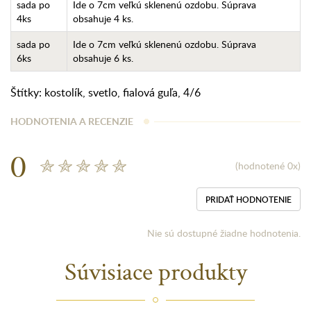
sada po
Ide o 7cm veľkú sklenenú ozdobu. Súprava
4ks
obsahuje 4 ks.
sada po
Ide o 7cm veľkú sklenenú ozdobu. Súprava
6ks
obsahuje 6 ks.
Štítky:
kostolík
,
svetlo
,
fialová guľa
,
4/6
HODNOTENIA A RECENZIE
0
(hodnotené 0x)
PRIDAŤ HODNOTENIE
Nie sú dostupné žiadne hodnotenia.
Súvisiace produkty