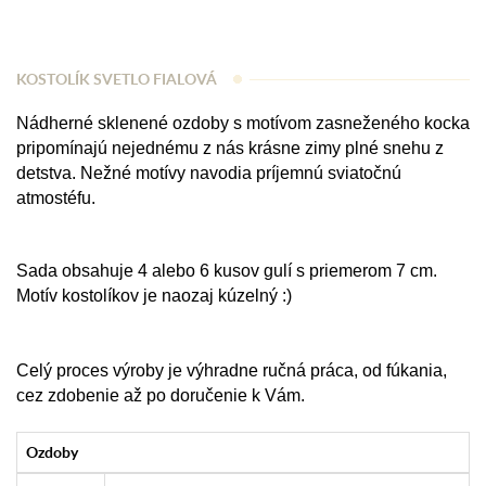
KOSTOLÍK SVETLO FIALOVÁ
Nádherné sklenené ozdoby s motívom zasneženého kocka
pripomínajú nejednému z nás krásne zimy plné snehu z
detstva. Nežné motívy navodia príjemnú sviatočnú
atmostéfu.
Sada obsahuje 4 alebo 6 kusov gulí s priemerom 7 cm.
Motív kostolíkov je naozaj kúzelný :)
Celý proces výroby je výhradne ručná práca, od fúkania,
cez zdobenie až po doručenie k Vám.
Ozdoby