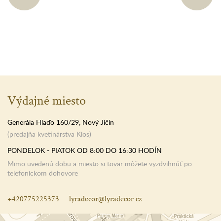
Výdajné miesto
Generála Hlaďo 160/29, Nový Jičín
(predajňa kvetinárstva Klos)
PONDELOK - PIATOK OD 8:00 DO 16:30 HODÍN
Mimo uvedenú dobu a miesto si tovar môžete vyzdvihnúť po
telefonickom dohovore
+420775225373
lyradecor@lyradecor.cz