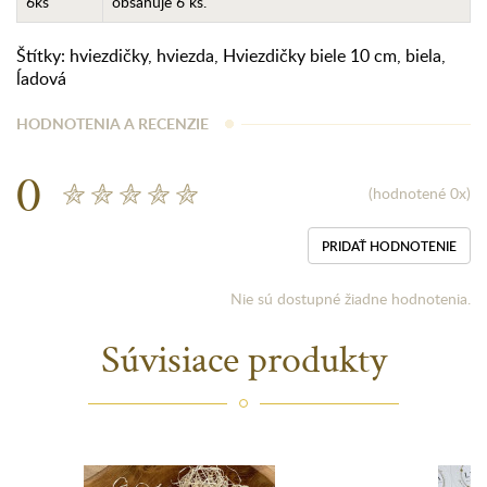
6ks
obsahuje 6 ks.
Štítky:
hviezdičky
,
hviezda
,
Hviezdičky biele 10 cm
,
biela
,
ĺadová
HODNOTENIA A RECENZIE
0
(hodnotené 0x)
PRIDAŤ HODNOTENIE
Nie sú dostupné žiadne hodnotenia.
Súvisiace produkty