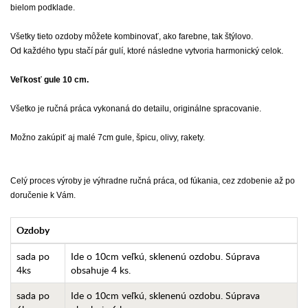
bielom podklade.
Všetky tieto ozdoby môžete kombinovať, ako farebne, tak štýlovo.
Od každého typu stačí pár gulí, ktoré následne vytvoria harmonický celok.
Veľkosť gule 10 cm.
Všetko je ručná práca vykonaná do detailu, originálne spracovanie.
Možno zakúpiť aj malé 7cm gule, špicu, olivy, rakety.
Celý proces výroby je výhradne ručná práca, od fúkania, cez zdobenie až po
doručenie k Vám.
Ozdoby
sada po
Ide o 10cm veľkú, sklenenú ozdobu. Súprava
4ks
obsahuje 4 ks.
sada po
Ide o 10cm veľkú, sklenenú ozdobu. Súprava