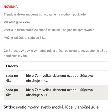
NOVINKA
Trendový dekor, moderné spracovanie na modrom podklade.
Veľkosť gule 7 cm.
Všetko je ručná práca vykonaná do detailu, originálne spracovanie.
Možno zakúpiť aj sadu po 6 ks.
Celý proces výroby je výhradne ručná práca, od fúkania, cez zdobenie až po
doručenie k Vám.
Ozdoby
sada po
Ide o 7cm veľkú, sklenenú ozdobu. Súprava
4ks
obsahuje 4 ks.
sada po
Ide o 7cm veľkú, sklenenú ozdobu. Súprava
6ks
obsahuje 6 ks.
Štítky:
svetlo modrý
,
svetlo modrá
,
lúče
,
vianočné gule
,