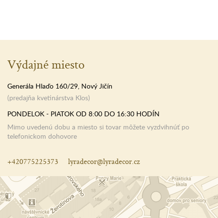
Výdajné miesto
Generála Hlaďo 160/29, Nový Jičín
(predajňa kvetinárstva Klos)
PONDELOK - PIATOK OD 8:00 DO 16:30 HODÍN
Mimo uvedenú dobu a miesto si tovar môžete vyzdvihnúť po
telefonickom dohovore
+420775225373
lyradecor@lyradecor.cz