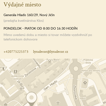
Výdajné miesto
Generála Hlaďo 160/29, Nový Jičín
(predajňa kvetinárstva Klos)
PONDELOK - PIATOK OD 8:00 DO 16:30 HODÍN
Mimo uvedenú dobu a miesto si tovar môžete vyzdvihnúť po
telefonickom dohovore
+420775225373
lyradecor@lyradecor.cz