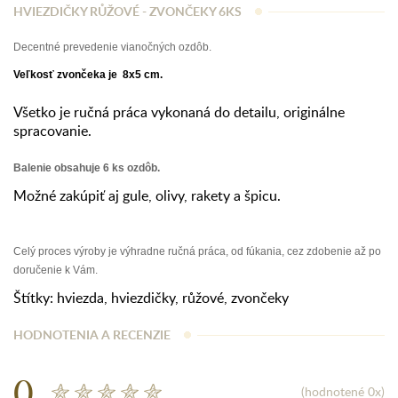
HVIEZDIČKY RŮŽOVÉ - ZVONČEKY 6KS
Decentné prevedenie vianočných ozdôb.
Veľkosť zvončeka je 8x5 cm.
Všetko je ručná práca vykonaná do detailu, originálne
spracovanie.
Balenie obsahuje 6 ks ozdôb.
Možné zakúpiť aj gule, olivy, rakety a špicu.
Celý proces výroby je výhradne ručná práca, od fúkania, cez zdobenie až po
doručenie k Vám.
Štítky:
hviezda
,
hviezdičky
,
růžové
,
zvončeky
HODNOTENIA A RECENZIE
0
(hodnotené 0x)