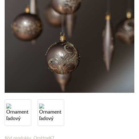
Kód produktu: OrnHneK7