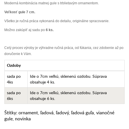
Moderná kombinácia matnej gule s trblietavým ornamentom.
Veľkosť gule 7 cm.
Všetko je ručná práca vykonaná do detailu, originálne spracovanie.
Možno zakúpiť aj sadu po
6 ks.
Celý proces výroby je výhradne ručná práca, od fúkania, cez zdobenie až po
doručenie k Vám.
Ozdoby
sada po
Ide o 7cm veľkú, sklenenú ozdobu. Súprava
4ks
obsahuje 4 ks.
sada po
Ide o 7cm veľkú, sklenenú ozdobu. Súprava
6ks
obsahuje 6 ks.
Štítky:
ornament
,
ľadová
,
ľadový
,
ľadová guľa
,
vianočné
gule
,
novinka