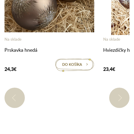
Na sklade
Na sklade
Prskavka hnedá
Hviezdičky hn
DO KOŠÍKA
24,3€
23,4€