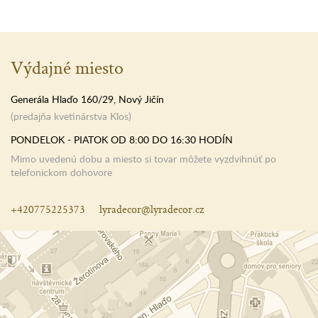
Výdajné miesto
Generála Hlaďo 160/29, Nový Jičín
(predajňa kvetinárstva Klos)
PONDELOK - PIATOK OD 8:00 DO 16:30 HODÍN
Mimo uvedenú dobu a miesto si tovar môžete vyzdvihnúť po
telefonickom dohovore
+420775225373
lyradecor@lyradecor.cz