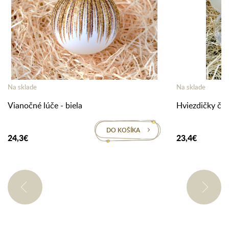
Na sklade
Na sklade
Vianočné lúče - biela
Hviezdičky čír
DO KOŠÍKA
24,3€
23,4€