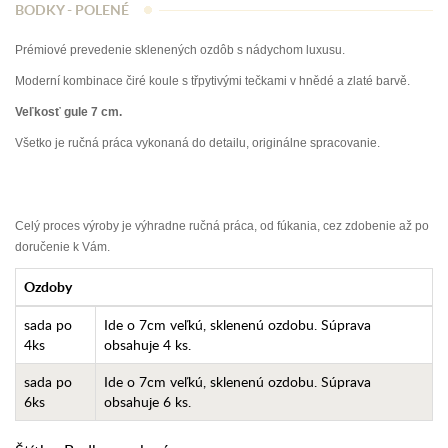
BODKY - POLENÉ
Prémiové prevedenie sklenených ozdôb s nádychom luxusu.
Moderní kombinace čiré koule s třpytivými tečkami v hnědé a zlaté barvě.
Veľkosť gule 7 cm.
Všetko je ručná práca vykonaná do detailu, originálne spracovanie.
Celý proces výroby je výhradne ručná práca, od fúkania, cez zdobenie až po
doručenie k Vám.
Ozdoby
sada po
Ide o 7cm veľkú, sklenenú ozdobu. Súprava
4ks
obsahuje 4 ks.
sada po
Ide o 7cm veľkú, sklenenú ozdobu. Súprava
6ks
obsahuje 6 ks.