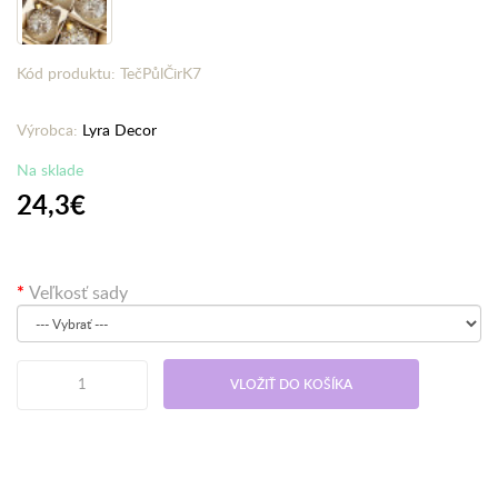
Kód produktu: TečPůlČirK7
Výrobca:
Lyra Decor
Na sklade
24,3€
Veľkosť sady
VLOŽIŤ DO KOŠÍKA