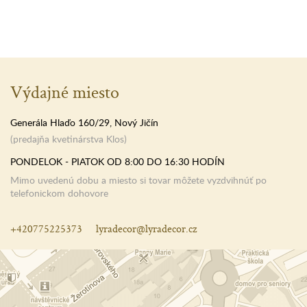
Výdajné miesto
Generála Hlaďo 160/29, Nový Jičín
(predajňa kvetinárstva Klos)
PONDELOK - PIATOK OD 8:00 DO 16:30 HODÍN
Mimo uvedenú dobu a miesto si tovar môžete vyzdvihnúť po
telefonickom dohovore
+420775225373
lyradecor@lyradecor.cz