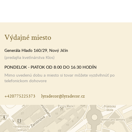
Výdajné miesto
Generála Hlaďo 160/29, Nový Jičín
(predajňa kvetinárstva Klos)
PONDELOK - PIATOK OD 8:00 DO 16:30 HODÍN
Mimo uvedenú dobu a miesto si tovar môžete vyzdvihnúť po
telefonickom dohovore
+420775225373
lyradecor@lyradecor.cz