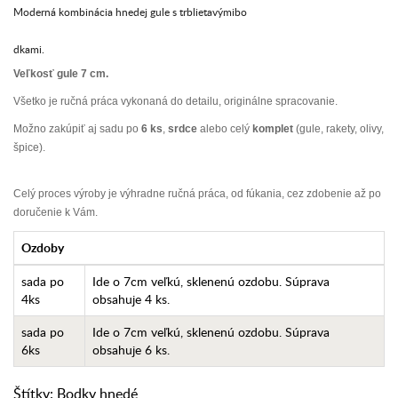
Moderná kombinácia hnedej gule s trblietavýmibo
dkami.
Veľkosť gule 7 cm.
Všetko je ručná práca vykonaná do detailu, originálne spracovanie.
Možno zakúpiť aj sadu po
6 ks
,
srdce
alebo celý
komplet
(gule, rakety, olivy,
špice).
Celý proces výroby je výhradne ručná práca, od fúkania, cez zdobenie až po
doručenie k Vám.
Ozdoby
sada po
Ide o 7cm veľkú, sklenenú ozdobu. Súprava
4ks
obsahuje 4 ks.
sada po
Ide o 7cm veľkú, sklenenú ozdobu. Súprava
6ks
obsahuje 6 ks.
Štítky:
Bodky hnedé