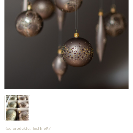
Kód produktu: TečHněK7