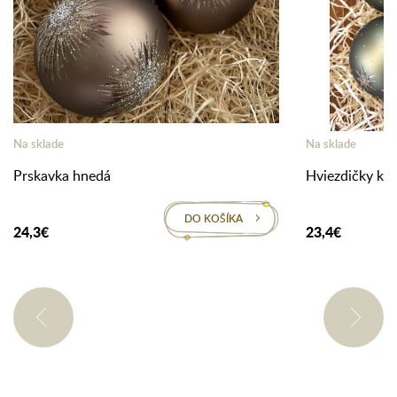
Na sklade
Na sklade
Prskavka hnedá
Hviezdičky kha
DO KOŠÍKA
24,3€
23,4€