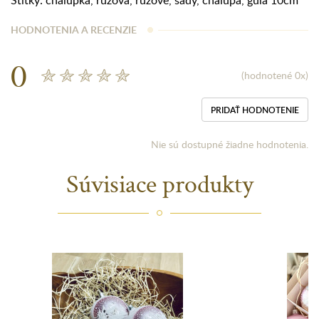
Štítky:
chalúpka
,
ružová
,
ružové
,
sady
,
chalupa
,
guľa 10cm
HODNOTENIA A RECENZIE
0
(hodnotené 0x)
PRIDAŤ HODNOTENIE
Nie sú dostupné žiadne hodnotenia.
Súvisiace produkty