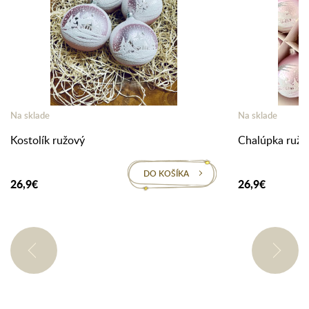
Na sklade
Na sklade
Kostolík ružový
Chalúpka ružo
DO KOŠÍKA
26,9€
26,9€