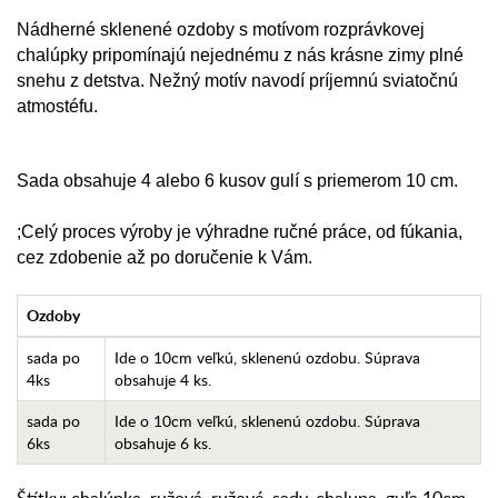
Nádherné sklenené ozdoby s motívom rozprávkovej
chalúpky pripomínajú nejednému z nás krásne zimy plné
snehu z detstva. Nežný motív navodí príjemnú sviatočnú
atmostéfu.
Sada obsahuje 4 alebo 6 kusov gulí s priemerom 10 cm.
;Celý proces výroby je výhradne ručné práce, od fúkania,
cez zdobenie až po doručenie k Vám.
Ozdoby
sada po
Ide o 10cm veľkú, sklenenú ozdobu. Súprava
4ks
obsahuje 4 ks.
sada po
Ide o 10cm veľkú, sklenenú ozdobu. Súprava
6ks
obsahuje 6 ks.