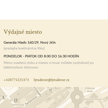
Výdajné miesto
Generála Hlaďo 160/29, Nový Jičín
(predajňa kvetinárstva Klos)
PONDELOK - PIATOK OD 8:00 DO 16:30 HODÍN
Mimo uvedenú dobu a miesto si tovar môžete vyzdvihnúť po
telefonickom dohovore
+420775225373
lyradecor@lyradecor.cz