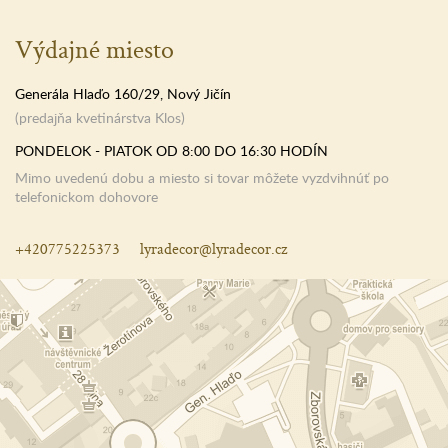
Výdajné miesto
Generála Hlaďo 160/29, Nový Jičín
(predajňa kvetinárstva Klos)
PONDELOK - PIATOK OD 8:00 DO 16:30 HODÍN
Mimo uvedenú dobu a miesto si tovar môžete vyzdvihnúť po
telefonickom dohovore
+420775225373
lyradecor@lyradecor.cz