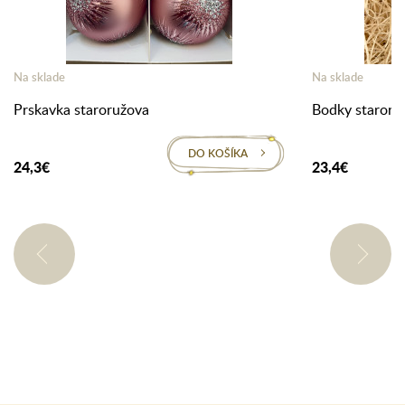
Na sklade
Na sklade
Prskavka staroružova
Bodky staroru
DO KOŠÍKA
24,3€
23,4€